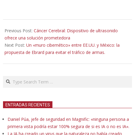
2023-
07-
Previous Post:
Cáncer Cerebral: Dispositivo de ultrasonido
19
ofrece una solución prometedora
Next Post:
Un «muro cibernético» entre EE.UU. y México: la
propuesta de Ebrard para evitar el tráfico de armas.
Search
ENTRADAS RECIENTES
Daniel Púa, jefe de seguridad en Magnific: «ninguna persona a
primera vista podría estar 100% segura de si es IA o no es IA».
La IA ha creado un virus que la naturaleza no había creado