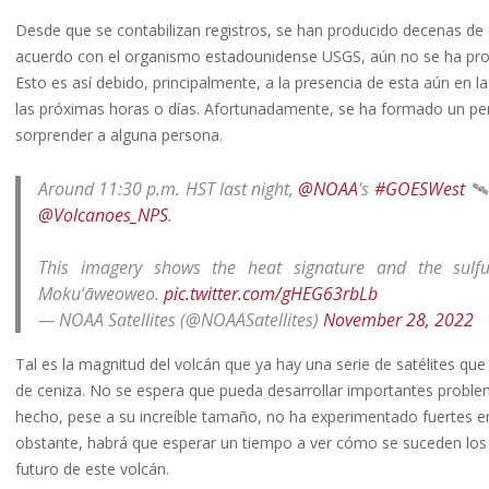
Desde que se contabilizan registros, se han producido decenas de 
acuerdo con el organismo estadounidense USGS, aún no se ha produ
Esto es así debido, principalmente, a la presencia de esta aún en l
las próximas horas o días. Afortunadamente, se ha formado un per
sorprender a alguna persona.
Around 11:30 p.m. HST last night,
@NOAA
's
#GOESWest
🛰️
@Volcanoes_NPS
.
This imagery shows the heat signature and the sulf
Moku‘āweoweo.
pic.twitter.com/gHEG63rbLb
— NOAA Satellites (@NOAASatellites)
November 28, 2022
Tal es la magnitud del volcán que ya hay una serie de satélites que 
de ceniza. No se espera que pueda desarrollar importantes proble
hecho, pese a su increíble tamaño, no ha experimentado fuertes er
obstante, habrá que esperar un tiempo a ver cómo se suceden los 
futuro de este volcán.