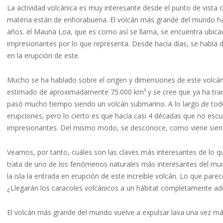
La actividad volcánica es muy interesante desde el punto de vista c
materia están de enhorabuena. El volcán más grande del mundo ha 
años. el Mauna Loa, que es como así se llama, se encuentra ubic
impresionantes por lo que representa. Desde hacía días, se había 
en la erupción de este.
Mucho se ha hablado sobre el origen y dimensiones de este volcán
estimado de aproximadamente 75.000 km³ y se cree que ya ha tran
pasó mucho tiempo siendo un volcán submarino. A lo largo de tod
erupciones, pero lo cierto es que hacía casi 4 décadas que no esc
impresionantes. Del mismo modo, se desconoce, como viene siendo
Veamos, por tanto, cuáles son las claves más interesantes de lo 
trata de uno de los fenómenos naturales más interesantes del mun
la isla la entrada en erupción de este increíble volcán. Lo que par
¿Llegarán los caracoles volcánicos a un hábitat completamente ade
El volcán más grande del mundo vuelve a expulsar lava una vez m