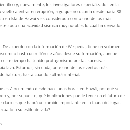
ientífico y, nuevamente, los investigadores especializados en la
vuelto a entrar en erupción, algo que no ocurría desde hacía 38
ado en Isla de Hawái y es considerado como uno de los más
detectado una actividad sísmica muy notable, lo cual ha derivado
. De acuerdo con la información de Wikipedia, tiene un volumen
scurrido hasta un millón de años desde su formación, aunque
o este tiempo ha tenido protagonismo por las sucesivas
upía lava. Estamos, sin duda, ante uno de los eventos más
 habitual, hasta cuándo soltará material.
que está ocurriendo desde hace unas horas en Hawái, por qué se
do y, por supuesto, qué implicaciones puede tener en el futuro de
ece claro es que habrá un cambio importante en la fauna del lugar.
cuado a su estilo de vida?
ás