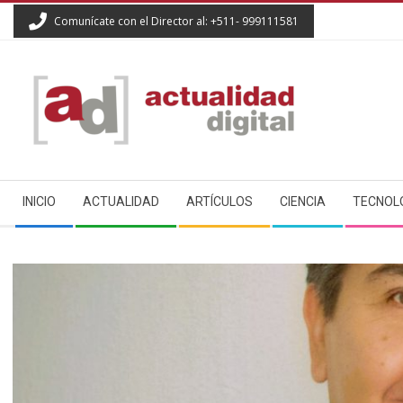
Skip
Comunícate con el Director al: +511- 999111581
to
content
ACTUALIDAD
Secondary
DIGITAL
INICIO
ACTUALIDAD
ARTÍCULOS
CIENCIA
TECNOL
Navigation
Menu