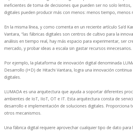
ineficientes de toma de decisiones que pueden ser no solo lentos,
digitales pueden producir más con menos: menos tiempo, menos re
En la misma línea, y como comenta en un reciente artículo Sa’d Ka
Vantara, “las fábricas digitales son centros de cultivo para la inno
análisis en tiempo real, hay más espacio para experimentar, ser c
mercado, y probar ideas a escala sin gastar recursos innecesarios.
Por ejemplo, la plataforma de innovación digital denominada LUMAD
Desarrollo (I+D) de Hitachi Vantara, logra una innovación continua 
digitales.
LUMADA es una arquitectura que ayuda a soportar diferentes pro
ambientes de IoT, IIoT, OT e IT. Esta arquitectura consta de servi
desarrollo e implementación de soluciones digitales. Proporciona t
otros mecanismos.
Una fábrica digital requiere aprovechar cualquier tipo de dato par