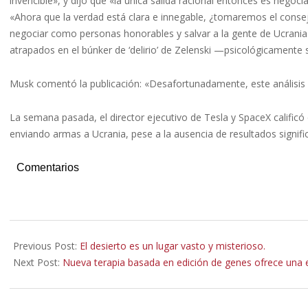
invencible», y dijo que «la única salida racional entonces es neg
«Ahora que la verdad está clara e innegable, ¿tomaremos el conse
negociar como personas honorables y salvar a la gente de Ucrani
atrapados en el búnker de ‘delirio’ de Zelenski —psicológicamente 
Musk comentó la publicación: «Desafortunadamente, este análisis 
La semana pasada, el director ejecutivo de Tesla y SpaceX calificó
enviando armas a Ucrania, pese a la ausencia de resultados signific
Comentarios
2023-
11-
Previous Post:
El desierto es un lugar vasto y misterioso.
07
Next Post:
Nueva terapia basada en edición de genes ofrece una es