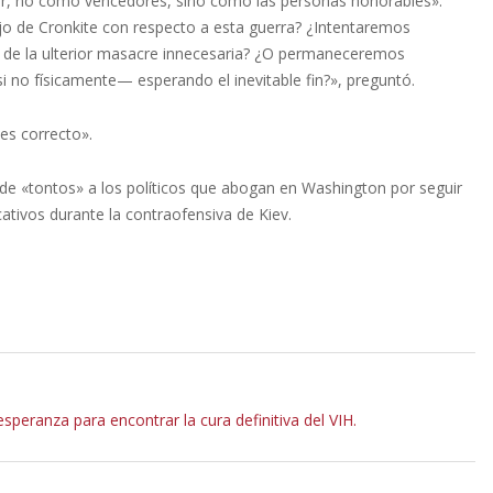
ociar, no como vencedores, sino como las personas honorables».
jo de Cronkite con respecto a esta guerra? ¿Intentaremos
a de la ulterior masacre innecesaria? ¿O permaneceremos
si no físicamente— esperando el inevitable fin?», preguntó.
es correcto».
 de «tontos» a los políticos que abogan en Washington por seguir
ativos durante la contraofensiva de Kiev.
peranza para encontrar la cura definitiva del VIH.