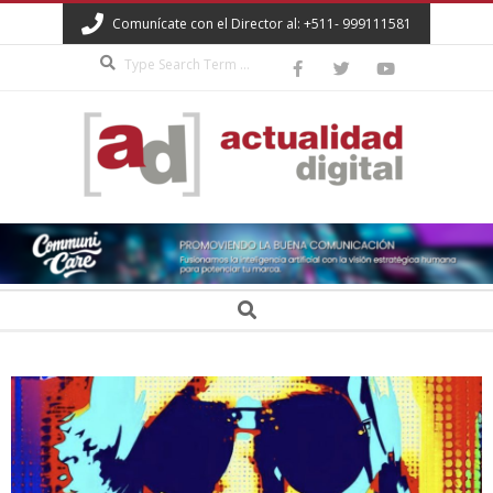
Skip
Comunícate con el Director al: +511- 999111581
to
Search
content
ACTUALIDAD
DIGITAL
Secondary
Search
Navigation
Menu