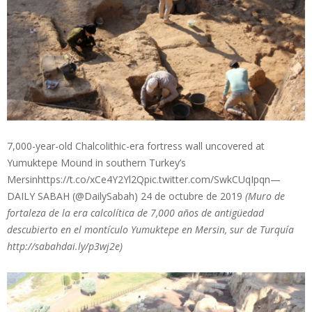
7,000-year-old Chalcolithic-era fortress wall uncovered at
Yumuktepe Mound in southern Turkey’s
Mersinhttps://t.co/xCe4Y2Yl2Qpic.twitter.com/SwkCUqIpqn—
DAILY SABAH (@DailySabah) 24 de octubre de 2019
(Muro de
fortaleza de la era calcolítica de 7,000 años de antigüedad
descubierto en el montículo Yumuktepe en Mersin, sur de Turquía
http://sabahdai.ly/p3wj2e)