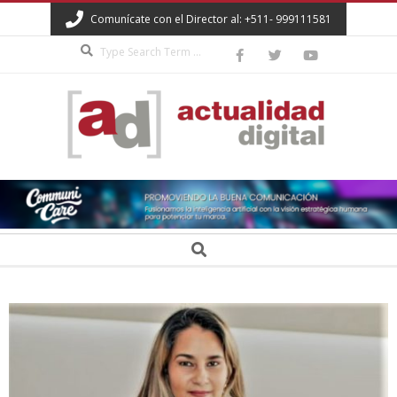
Skip
Comunícate con el Director al: +511- 999111581
to
Search
content
ACTUALIDAD
DIGITAL
Secondary
Search
Navigation
Menu