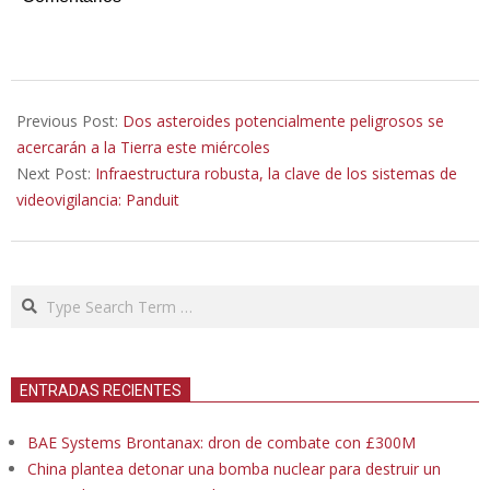
2019-
08-
Previous Post:
Dos asteroides potencialmente peligrosos se
30
acercarán a la Tierra este miércoles
Next Post:
Infraestructura robusta, la clave de los sistemas de
videovigilancia: Panduit
Search
ENTRADAS RECIENTES
BAE Systems Brontanax: dron de combate con £300M
China plantea detonar una bomba nuclear para destruir un