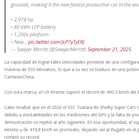
grounds, making it the new fastest production car in the wo
• 2,978 hp
• 80 kWh LFP battery
• 1,200v platform
• New…
pic.twitter.com/JcP7yTyERJ
— Sawyer Merritt (@SawyerMerritt)
September 21, 2025
La capacidad de lograr tales velocidades proviene de una configu
máxima de 555 kilovatios, lo que a su vez se traduce en una pote
CarNewsChina.
Con esta marca, el U9 Xtreme superó el récord de 490,5 km/h del 
Cabe resaltar que en el 2020 el SSC Tuatara de Shelby Super Cars
debido a inestabilidades en las mediciones del GPS y la falta de pr
demostración se repitió al año siguiente. En esa oportunidad, el 
intento y de 474,8 km/h en promedio, dejando así al Bugatti en el 
rompió su récord.