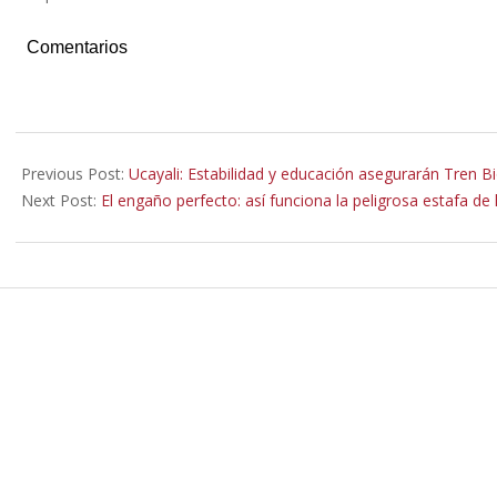
Comentarios
2025-
09-
Previous Post:
Ucayali: Estabilidad y educación asegurarán Tren B
26
Next Post:
El engaño perfecto: así funciona la peligrosa estafa de