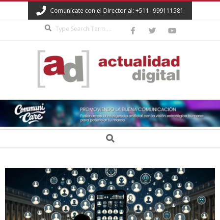
Skip
Comunícate con el Director al: +511- 999111581
to
Search
content
ACTUALIDAD
DIGITAL
Secondary
Search
Navigation
Menu