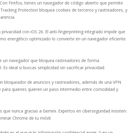
. Con Firefox, tienes un navegador de código abierto que permite
 Tracking Protection bloquea cookies de terceros y rastreadores, y
arencia.
 privacidad con iOS 26. El anti-fingerprinting integrado impide que
umo energético optimizado lo convierte en un navegador eficiente.
e un navegador que bloquea rastreadores de forma
Es ideal si buscas simplicidad sin sacrificar privacidad.
 un bloqueador de anuncios y rastreadores, además de una VPN
nte para quienes quieren un paso intermedio entre comodidad y
que nunca gracias a Gemini. Expertos en ciberseguridad insisten:
liminar Chrome de tu móvil.
mbién es el que más información confidencial exige. Y en un