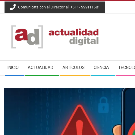
Skip
Comunícate con el Director al: +511- 999111581
to
content
ACTUALIDAD
Secondary
DIGITAL
INICIO
ACTUALIDAD
ARTÍCULOS
CIENCIA
TECNOL
Navigation
Menu