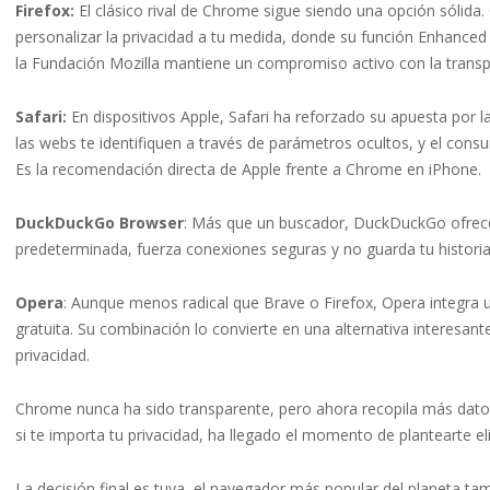
Firefox:
El clásico rival de Chrome sigue siendo una opción sólida
personalizar la privacidad a tu medida, donde su función Enhanced
la Fundación Mozilla mantiene un compromiso activo con la transp
Safari:
En dispositivos Apple, Safari ha reforzado su apuesta por la
las webs te identifiquen a través de parámetros ocultos, y el cons
Es la recomendación directa de Apple frente a Chrome en iPhone.
DuckDuckGo Browser
: Más que un buscador, DuckDuckGo ofrec
predeterminada, fuerza conexiones seguras y no guarda tu historial. 
Opera
: Aunque menos radical que Brave o Firefox, Opera integra
gratuita. Su combinación lo convierte en una alternativa interesa
privacidad.
Chrome nunca ha sido transparente, pero ahora recopila más datos 
si te importa tu privacidad, ha llegado el momento de plantearte e
La decisión final es tuya, el navegador más popular del planeta ta