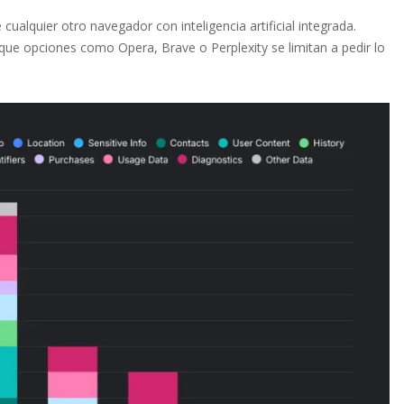
 cualquier otro navegador con inteligencia artificial integrada.
 que opciones como Opera, Brave o Perplexity se limitan a pedir lo