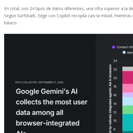
En total, son 24 tipos de datos diferentes, una cifra superior a la de
Según Surfshark, Edge con Copilot recopila casi la mitad, mientras
básico.