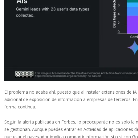
El problema no acaba ahí, puesto que al instalar extensiones de 
adicional de exposición de información a empresas de terceros. En l
forma continua.
Según la alerta publicada en Forbes, lo preocupante no es solo la 
se gestionan. Aunque puedes entrar en Actividad de aplicaciones de
que usar el navegador implica compartir información sí o sí con Go