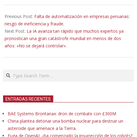
2025-
05-
Previous Post:
Falta de automatización en empresas peruanas:
29
riesgo de ineficiencia y fraude.
Next Post:
La IA avanza tan rápido que muchos expertos ya
pronostican una gran catástrofe mundial en menos de dos
años: «No se dejará controlar».
Search
ENTRADAS RECIENTES
BAE Systems Brontanax: dron de combate con £300M
China plantea detonar una bomba nuclear para destruir un
asteroide que amenace a la Tierra.
Fuga de OpenAI: ¿ha comenzado la insurrección de los robots?