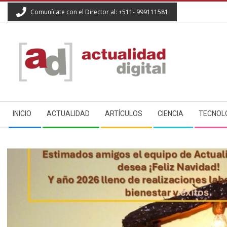
Skip
Comunícate con el Director al: +511- 999111581
to
content
ACTUALIDAD
Secondary
DIGITAL
INICIO
ACTUALIDAD
ARTÍCULOS
CIENCIA
TECNOL
Navigation
Menu