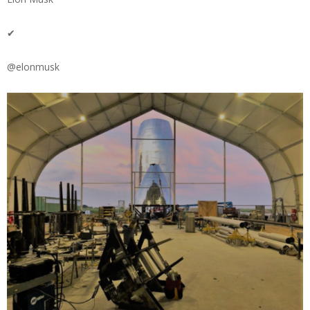
✔
@elonmusk