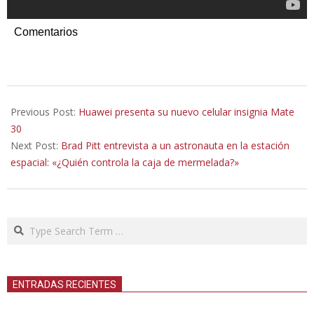
Comentarios
2019-
09-
Previous Post:
Huawei presenta su nuevo celular insignia Mate
21
30
Next Post:
Brad Pitt entrevista a un astronauta en la estación
espacial: «¿Quién controla la caja de mermelada?»
Search
ENTRADAS RECIENTES