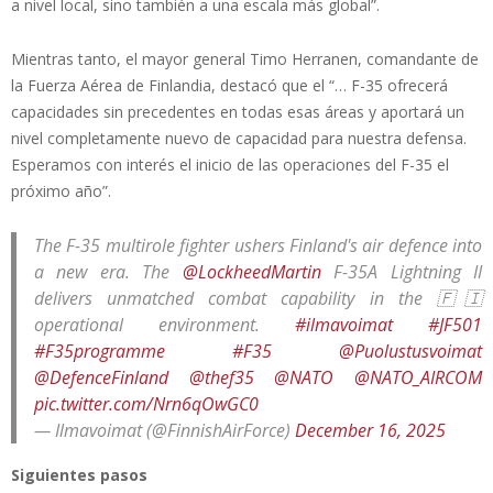
a nivel local, sino también a una escala más global”.
Mientras tanto, el mayor general Timo Herranen, comandante de
la Fuerza Aérea de Finlandia, destacó que el “… F-35 ofrecerá
capacidades sin precedentes en todas esas áreas y aportará un
nivel completamente nuevo de capacidad para nuestra defensa.
Esperamos con interés el inicio de las operaciones del F-35 el
próximo año”.
The F-35 multirole fighter ushers Finland's air defence into
a new era. The
@LockheedMartin
F-35A Lightning II
delivers unmatched combat capability in the 🇫🇮
operational environment.
#ilmavoimat
#JF501
#F35programme
#F35
@Puolustusvoimat
@DefenceFinland
@thef35
@NATO
@NATO_AIRCOM
pic.twitter.com/Nrn6qOwGC0
— Ilmavoimat (@FinnishAirForce)
December 16, 2025
Siguientes pasos