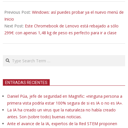
2020-
08-
Previous Post:
Windows: así puedes probar ya el nuevo menú de
03
Inicio
Next Post:
Este Chromebook de Lenovo está rebajado a sólo
299€: con apenas 1,48 kg de peso es perfecto para ir a clase
Search
ENTRADAS RECIENTES
Daniel Púa, jefe de seguridad en Magnific: «ninguna persona a
primera vista podría estar 100% segura de si es IA o no es IA».
La IA ha creado un virus que la naturaleza no había creado
antes. Son (sobre todo) buenas noticias.
Ante el avance de la IA, expertos de la Red STEM proponen