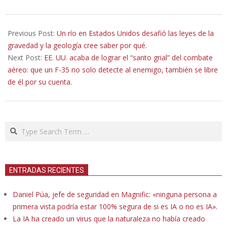
2026-
02-
Previous Post:
Un río en Estados Unidos desafió las leyes de la
25
gravedad y la geología cree saber por qué.
Next Post:
EE. UU. acaba de lograr el “santo grial” del combate
aéreo: que un F-35 no solo detecte al enemigo, también se libre
de él por su cuenta.
Search
ENTRADAS RECIENTES
Daniel Púa, jefe de seguridad en Magnific: «ninguna persona a
primera vista podría estar 100% segura de si es IA o no es IA».
La IA ha creado un virus que la naturaleza no había creado