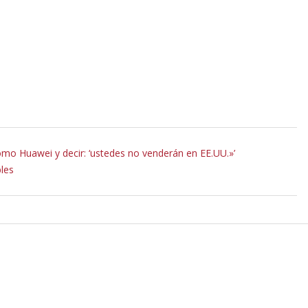
o Huawei y decir: ‘ustedes no venderán en EE.UU.»’
les