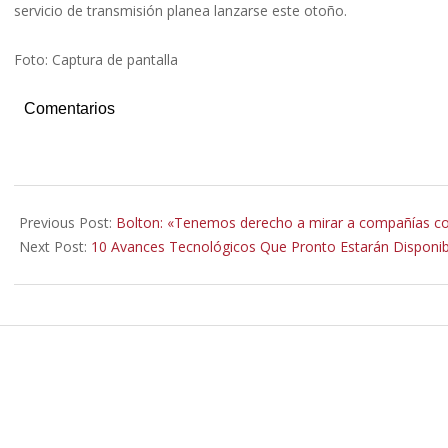
servicio de transmisión planea lanzarse este otoño.
Foto: Captura de pantalla
Comentarios
2019-
07-
Previous Post:
Bolton: «Tenemos derecho a mirar a compañías com
18
Next Post:
10 Avances Tecnológicos Que Pronto Estarán Disponib