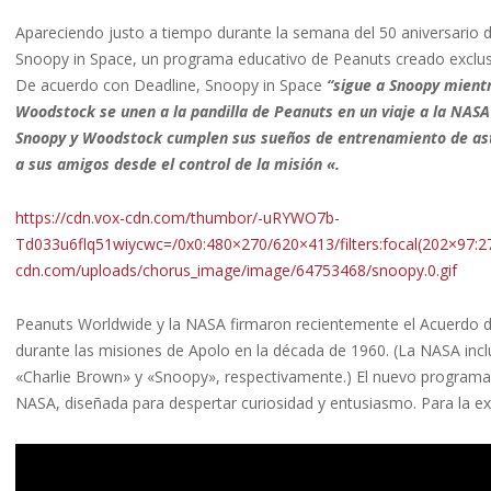
Apareciendo justo a tiempo durante la semana del 50 aniversario del 
Snoopy in Space, un programa educativo de Peanuts creado exclusi
De acuerdo con Deadline, Snoopy in Space
“sigue a Snoopy mientr
Woodstock se unen a la pandilla de Peanuts en un viaje a la NASA 
Snoopy y Woodstock cumplen sus sueños de entrenamiento de astro
a sus amigos desde el control de la misión «.
https://cdn.vox-cdn.com/thumbor/-uRYWO7b-
Td033u6flq51wiycwc=/0x0:480×270/620×413/filters:focal(202×97:278
cdn.com/uploads/chorus_image/image/64753468/snoopy.0.gif
Peanuts Worldwide y la NASA firmaron recientemente el Acuerdo d
durante las misiones de Apolo en la década de 1960. (La NASA inc
«Charlie Brown» y «Snoopy», respectivamente.) El nuevo programa 
NASA, diseñada para despertar curiosidad y entusiasmo. Para la exp