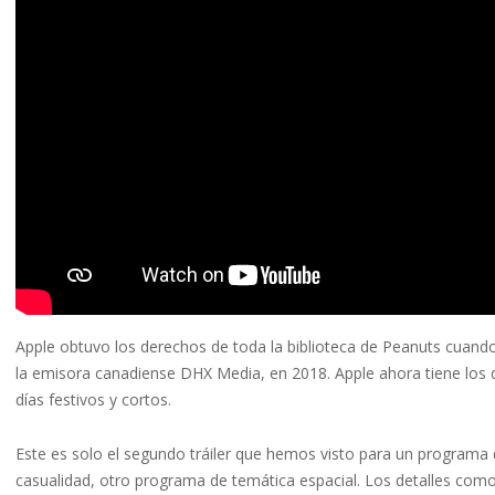
Apple obtuvo los derechos de toda la biblioteca de Peanuts cuan
la emisora ​​canadiense DHX Media, en 2018. Apple ahora tiene los
días festivos y cortos.
Este es solo el segundo tráiler que hemos visto para un programa 
casualidad, otro programa de temática espacial. Los detalles como