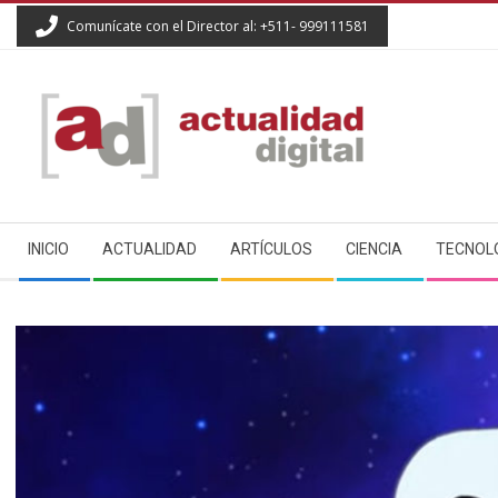
Skip
Comunícate con el Director al: +511- 999111581
to
content
ACTUALIDAD
Secondary
DIGITAL
INICIO
ACTUALIDAD
ARTÍCULOS
CIENCIA
TECNOL
Navigation
Menu