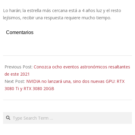
Lo harán; la estrella más cercana está a 4 años luz y el resto
lejísimos, recibir una respuesta requiere mucho tiempo.
Comentarios
2021-
02-
Previous Post:
Conozca ocho eventos astronómicos resaltantes
09
de este 2021
Next Post:
NVIDIA no lanzará una, sino dos nuevas GPU: RTX
3080 Ti y RTX 3080 20GB
Search