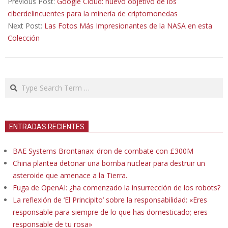
11-
Previous Post:
Google Cloud: nuevo objetivo de los
29
ciberdelincuentes para la minería de criptomonedas
Next Post:
Las Fotos Más Impresionantes de la NASA en esta
Colección
Search
ENTRADAS RECIENTES
BAE Systems Brontanax: dron de combate con £300M
China plantea detonar una bomba nuclear para destruir un
asteroide que amenace a la Tierra.
Fuga de OpenAI: ¿ha comenzado la insurrección de los robots?
La reflexión de ‘El Principito’ sobre la responsabilidad: «Eres
responsable para siempre de lo que has domesticado; eres
responsable de tu rosa»