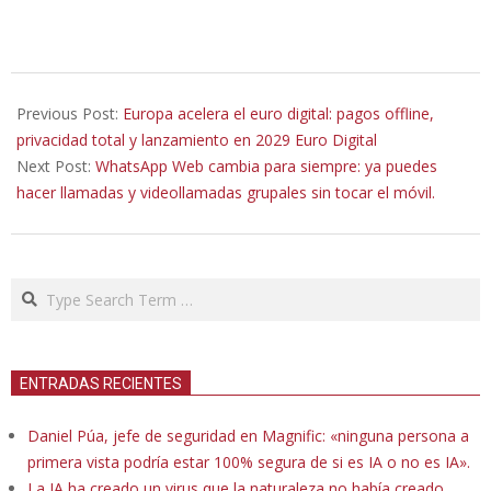
2026-
06-
Previous Post:
Europa acelera el euro digital: pagos offline,
25
privacidad total y lanzamiento en 2029 Euro Digital
Next Post:
WhatsApp Web cambia para siempre: ya puedes
hacer llamadas y videollamadas grupales sin tocar el móvil.
Search
ENTRADAS RECIENTES
Daniel Púa, jefe de seguridad en Magnific: «ninguna persona a
primera vista podría estar 100% segura de si es IA o no es IA».
La IA ha creado un virus que la naturaleza no había creado