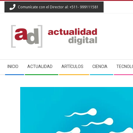
Skip
Comunícate con el Director al: +511- 999111581
to
content
ACTUALIDAD
Secondary
DIGITAL
INICIO
ACTUALIDAD
ARTÍCULOS
CIENCIA
TECNOL
Navigation
Menu