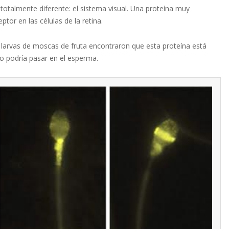
totalmente diferente: el sistema visual. Una proteína muy
tor en las células de la retina.
 larvas de moscas de fruta encontraron que esta proteína está
smo podría pasar en el esperma.