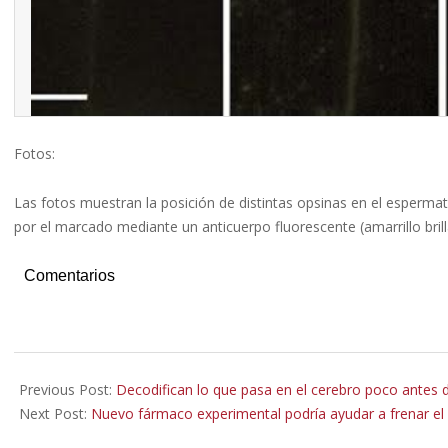
Fotos:
Las fotos muestran la posición de distintas opsinas en el esperma
por el marcado mediante un anticuerpo fluorescente (amarrillo bril
Comentarios
2023-
05-
Previous Post:
Decodifican lo que pasa en el cerebro poco antes d
04
Next Post:
Nuevo fármaco experimental podría ayudar a frenar el