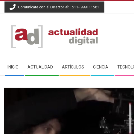
Skip
Comunícate con el Director al: +511- 999111581
to
content
ACTUALIDAD
Secondary
DIGITAL
INICIO
ACTUALIDAD
ARTÍCULOS
CIENCIA
TECNOL
Navigation
Menu