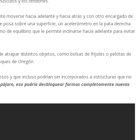
músculos y los tendones.
ite moverse hacia adelante y hacia atrás y con otro encargado de
e posa sobre una superficie, un acelerómetro en la pata derecha
tmo de equilibrio que le permite inclinarse hacia adelante para evitar
e atrapar distintos objetos, como bolsas de fríjoles o pelotas de
sques de Oregón.
osos y que incluso podrían ser incorporados a estructuras que no
 pájaro, eso podría desbloquear formas completamente nuevas