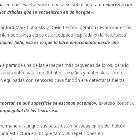
 hacen que levantar vuelo o posarse sobre una rama
«parezca tan
 los árboles que se encuentran en un bosque».
Stanford Mark Cutkosky y David Lentink lograron desarrollar estos
 llamado ‘pinza aérea estereotipada inspirada en la naturaleza’
lquier lado, eso es lo que lo hace emocionante desde una
ón a partir de una de las especies más pequeñas de loros, para lo
osaban sobre varas de distintos tamaños y materiales, como
n equipadas con sensores cuya función era detectar la fuerza
mportar en qué superficie se estaban posando»,
expresó Roderick,
complejidad de las texturas».
isma manera, aunque sus patas están basadas en las del halcón
 una estructura en 3D que tardó 20 repeticiones en