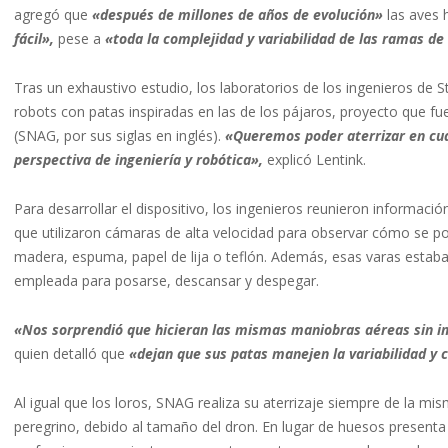
agregó que
«después de millones de años de evolución»
las aves
fácil»,
pese a
«toda la complejidad y variabilidad de las ramas de
Tras un exhaustivo estudio, los laboratorios de los ingenieros de 
robots con patas inspiradas en las de los pájaros, proyecto que fue
(SNAG, por sus siglas en inglés).
«Queremos poder aterrizar en cua
perspectiva de ingeniería y robótica»,
explicó Lentink.
Para desarrollar el dispositivo, los ingenieros reunieron informaci
que utilizaron cámaras de alta velocidad para observar cómo se p
madera, espuma, papel de lija o teflón. Además, esas varas estaba
empleada para posarse, descansar y despegar.
«Nos sorprendió que hicieran las mismas maniobras aéreas sin i
quien detalló que
«dejan que sus patas manejen la variabilidad y 
Al igual que los loros, SNAG realiza su aterrizaje siempre de la m
peregrino, debido al tamaño del dron. En lugar de huesos presenta