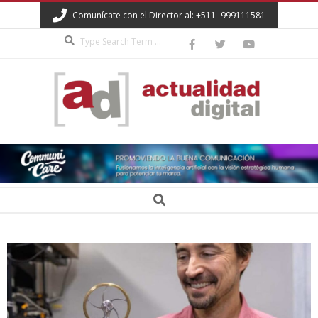
Skip
Comunícate con el Director al: +511- 999111581
to
Search
content
ACTUALIDAD
DIGITAL
Secondary
Search
Navigation
Menu