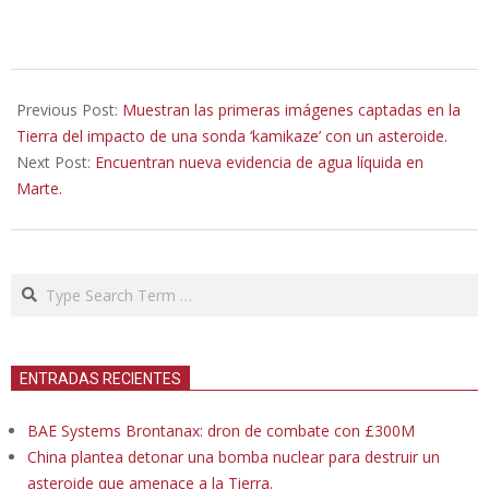
2022-
09-
Previous Post:
Muestran las primeras imágenes captadas en la
28
Tierra del impacto de una sonda ‘kamikaze’ con un asteroide.
Next Post:
Encuentran nueva evidencia de agua líquida en
Marte.
Search
ENTRADAS RECIENTES
BAE Systems Brontanax: dron de combate con £300M
China plantea detonar una bomba nuclear para destruir un
asteroide que amenace a la Tierra.