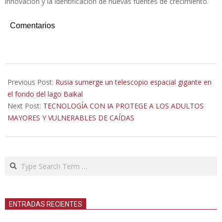
innovación y la identificación de nuevas fuentes de crecimiento.
Comentarios
2021-
03-
Previous Post:
Rusia sumerge un telescopio espacial gigante en
14
el fondo del lago Baikal
Next Post:
TECNOLOGÍA CON IA PROTEGE A LOS ADULTOS
MAYORES Y VULNERABLES DE CAÍDAS
Search
ENTRADAS RECIENTES