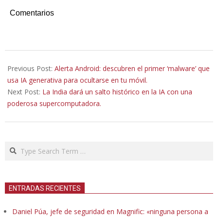
Comentarios
2026-
02-
Previous Post:
Alerta Android: descubren el primer ‘malware’ que
20
usa IA generativa para ocultarse en tu móvil.
Next Post:
La India dará un salto histórico en la IA con una
poderosa supercomputadora.
Search
ENTRADAS RECIENTES
Daniel Púa, jefe de seguridad en Magnific: «ninguna persona a