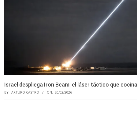
Israel despliega Iron Beam: el láser táctico que cocin
BY:
ARTURO CASTRO
ON:
20/02/2026