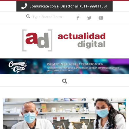
Skip
Comunícate con el Director al: +511- 999111581
to
Search
content
ACTUALIDAD
DIGITAL
Secondary
Search
Navigation
Menu