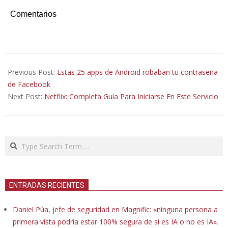
Comentarios
2020-
07-
Previous Post:
Estas 25 apps de Android robaban tu contraseña
03
de Facebook
Next Post:
Netflix: Completa Guía Para Iniciarse En Este Servicio
Search
ENTRADAS RECIENTES
Daniel Púa, jefe de seguridad en Magnific: «ninguna persona a
primera vista podría estar 100% segura de si es IA o no es IA».