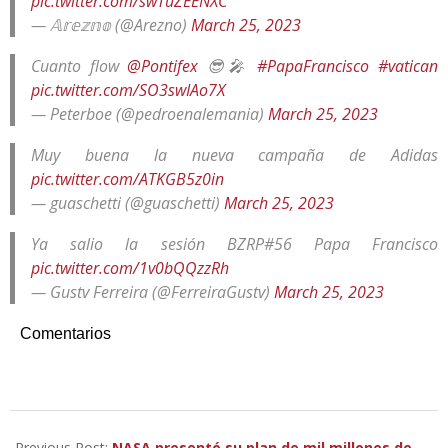
pic.twitter.com/swTuZEENXC
— 𝔸𝕣𝕖𝕫𝕟𝕠 (@Arezno)
March 25, 2023
Cuanto flow
@Pontifex
😎🎤
#PapaFrancisco
#vatican
pic.twitter.com/SO3swIAo7X
— Peterboe (@pedroenalemania)
March 25, 2023
Muy buena la nueva campaña de Adidas
pic.twitter.com/ATKGB5z0in
— guaschetti (@guaschetti)
March 25, 2023
Ya salio la sesión BZRP#56 Papa Francisco
pic.twitter.com/1v0bQQzzRh
— Gustv Ferreira (@FerreiraGustv)
March 25, 2023
Comentarios
2023-
03-
Previous Post:
NASA presentó su plan de mil millones de