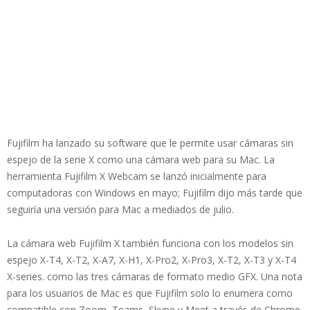
Fujifilm ha lanzado su software que le permite usar cámaras sin
espejo de la serie X como una cámara web para su Mac. La
herramienta Fujifilm X Webcam se lanzó inicialmente para
computadoras con Windows en mayo; Fujifilm dijo más tarde que
seguiría una versión para Mac a mediados de julio.
La cámara web Fujifilm X también funciona con los modelos sin
espejo X-T4, X-T2, X-A7, X-H1, X-Pro2, X-Pro3, X-T2, X-T3 y X-T4
X-series. como las tres cámaras de formato medio GFX. Una nota
para los usuarios de Mac es que Fujifilm solo lo enumera como
compatible con Zoom, Teams, Skype y Meet a través de Chrome