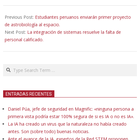
2022-
08-
Previous Post:
Estudiantes peruanos enviarán primer proyecto
12
de astrobiología al espacio.
Next Post:
La integración de sistemas resuelve la falta de
personal calificado.
Search
ENTRADAS RECIENTES
Daniel Púa, jefe de seguridad en Magnific: «ninguna persona a
primera vista podría estar 100% segura de si es IA o no es IA».
La IA ha creado un virus que la naturaleza no había creado
antes. Son (sobre todo) buenas noticias.
Ante el avance de la IA, expertos de la Red STEM proponen