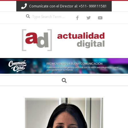
Skip
Comunícate con el Director al: +511- 999111581
to
Search
content
ACTUALIDAD
DIGITAL
Secondary
Search
Navigation
Menu