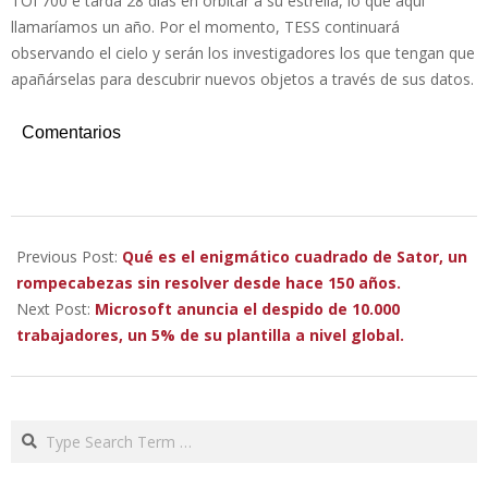
TOI 700 e tarda 28 días en orbitar a su estrella, lo que aquí
llamaríamos un año. Por el momento, TESS continuará
observando el cielo y serán los investigadores los que tengan que
apañárselas para descubrir nuevos objetos a través de sus datos.
Comentarios
2023-
01-
Previous Post:
Qué es el enigmático cuadrado de Sator, un
18
rompecabezas sin
resolver desde
hace 150 años.
Next Post:
Microsoft anuncia el despido de 10.000
trabajadores, un 5% de su plantilla a nivel global.
Search