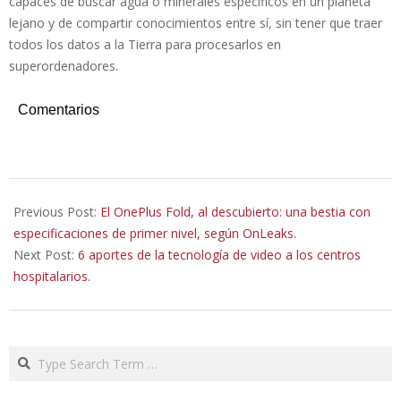
capaces de buscar agua o minerales específicos en un planeta
lejano y de compartir conocimientos entre sí, sin tener que traer
todos los datos a la Tierra para procesarlos en
superordenadores.
Comentarios
2023-
06-
Previous Post:
El OnePlus Fold, al descubierto: una bestia con
28
especificaciones de primer nivel, según OnLeaks.
Next Post:
6 aportes de la tecnología de video a los centros
hospitalarios.
Search