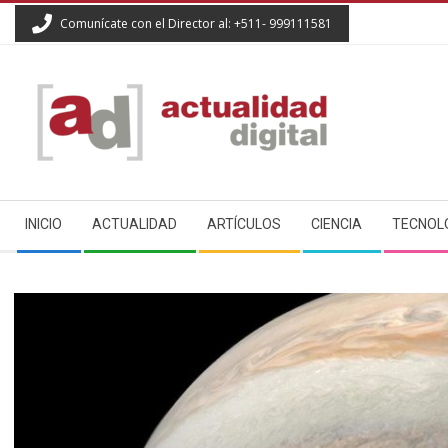
Skip
Comunícate con el Director al: +511- 999111581
to
content
ACTUALIDAD
Secondary
DIGITAL
INICIO
ACTUALIDAD
ARTÍCULOS
CIENCIA
TECNOL
Navigation
Menu