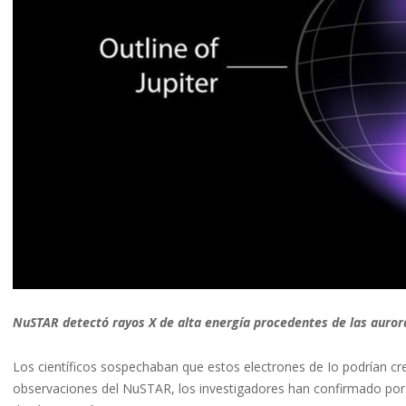
NuSTAR detectó rayos X de alta energía procedentes de las auroras
Los científicos sospechaban que estos electrones de Io podrían cr
observaciones del NuSTAR, los investigadores han confirmado por 