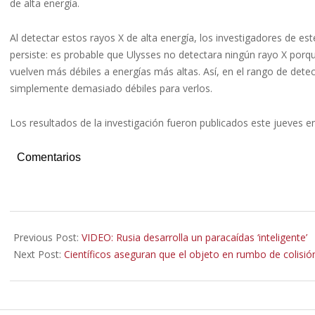
de alta energía.
Al detectar estos rayos X de alta energía, los investigadores de e
persiste: es probable que Ulysses no detectara ningún rayo X porq
vuelven más débiles a energías más altas. Así, en el rango de dete
simplemente demasiado débiles para verlos.
Los resultados de la investigación fueron publicados este jueves e
Comentarios
2022-
02-
Previous Post:
VIDEO: Rusia desarrolla un paracaídas ‘inteligente’
15
Next Post:
Científicos aseguran que el objeto en rumbo de colisi