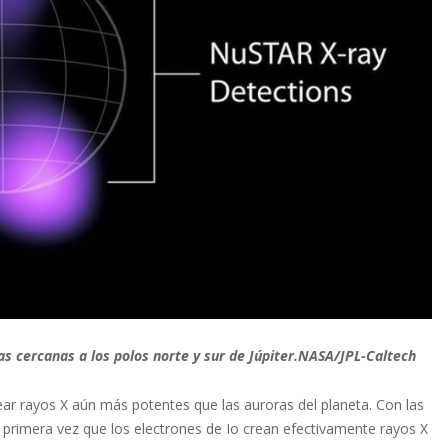
 cercanas a los polos norte y sur de Júpiter.
NASA/JPL-Caltech
ear rayos X aún más potentes que las auroras del planeta. Con las
primera vez que los electrones de Io crean efectivamente rayos X