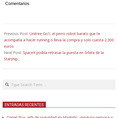
Comentarios
2021-
06-
Previous Post:
Unitree Go1, el perro robot barato que te
25
acompaña a hacer running o lleva la compra y solo cuesta 2.300
euros
Next Post:
SpaceX podría retrasar la puesta en órbita de la
Starship…
Search
ENTRADAS RECIENTES
Daniel Púa, jefe de seguridad en Magnific: «ninguna persona a