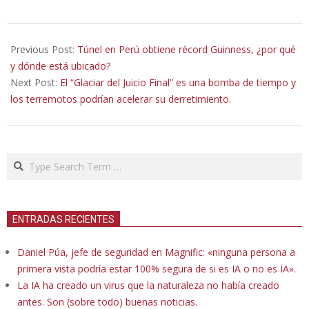
2026-
01-
Previous Post:
Túnel en Perú obtiene récord Guinness, ¿por qué
06
y dónde está ubicado?
Next Post:
El “Glaciar del Juicio Final” es una bomba de tiempo y
los terremotos podrían acelerar su derretimiento.
Search
ENTRADAS RECIENTES
Daniel Púa, jefe de seguridad en Magnific: «ninguna persona a
primera vista podría estar 100% segura de si es IA o no es IA».
La IA ha creado un virus que la naturaleza no había creado
antes. Son (sobre todo) buenas noticias.