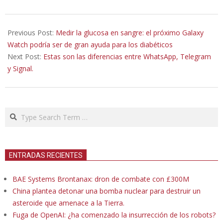
2021-
01-
Previous Post:
Medir la glucosa en sangre: el próximo Galaxy
28
Watch podría ser de gran ayuda para los diabéticos
Next Post:
Estas son las diferencias entre WhatsApp, Telegram
y Signal.
Search
ENTRADAS RECIENTES
BAE Systems Brontanax: dron de combate con £300M
China plantea detonar una bomba nuclear para destruir un
asteroide que amenace a la Tierra.
Fuga de OpenAI: ¿ha comenzado la insurrección de los robots?