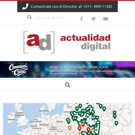
Skip
Comunícate con el Director al: +511- 999111581
to
Search
content
ACTUALIDAD
DIGITAL
Secondary
Search
Navigation
Menu