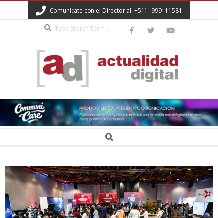
Skip
Comunícate con el Director al: +511- 999111581
to
Search
content
ACTUALIDAD
DIGITAL
Secondary
Search
Navigation
Menu