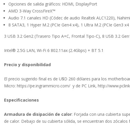
Opciones de salida gráficos: HDMI, DisplayPort
AMD 3-Way CrossFireX™
Audio 7.1 canales HD (Códec de audio Realtek ALC1220), Nahim
8 SATA3, 1 Hyper M.2 (PCIe Gen4 x4), 1 Ultra M.2 (PCIe Gen3 x
3 USB 3.2 Gen2 (Trasero Tipo A+C, Frontal Tipo-C), 8 USB 3.2 Gen1
Intel® 2.5G LAN, Wi-Fi 6 802.11ax (2.4Gbps) + BT 5.1
Precio y disponibilidad
El precio sugerido final es de U$D 260 dólares para los motherboa
Micro: https://pe.ingrammicro.com/ y de PC Link, http://www.pclink
Especificaciones
Armadura de disipación de calor
: Forjada con una cubierta supe
de calor. Debajo de su cubierta sólida, se encuentran dos zócalos