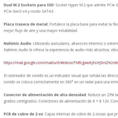
Dual M.2 Sockets para SSD
: Socket Hyper M.2 que admite PCIe G
PCIe Gen3 x4 y modo SATA3.
Placa trasera de metal
: Fortalece la placa base para evitar la f
mejor flujo de aire y una mayor estabilidad.
Nahimic Audio
: Utilizando auriculares, altavoces internos o exter
Nahimic Audio le ofrece la experiencia de audio más atractiva, vibra
https://mail.google.com/mail/u/0/#inbox/FMfcgxwKjKsHJSmZKcml
El rastreador de sonido es un indicador visual que señala las dir
sonido se coloca correctamente en 360° en un radar para una inme
Conector de alimentación de alta densidad
: Reduce un 23% la
grados centígrados. Conectores de alimentación de 8 + 8 12V. Con
PCB de cobre de 2 oz
: Capas internas de cobre de 2 onzas que p