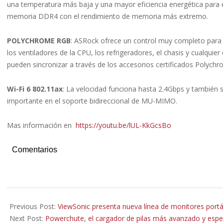
una temperatura más baja y una mayor eficiencia energética para 
memoria DDR4 con el rendimiento de memoria más extremo.
POLYCHROME RGB
: ASRock ofrece un control muy completo para 
los ventiladores de la CPU, los refrigeradores, el chasis y cualquie
pueden sincronizar a través de los accesorios certificados Polyc
Wi-Fi 6 802.11ax
: La velocidad funciona hasta 2.4Gbps y también
importante en el soporte bidireccional de MU-MIMO.
Mas información en
https://youtu.be/lUL-KkGcsBo
Comentarios
2020-
11-
Previous Post:
ViewSonic presenta nueva línea de monitores portá
07
Next Post:
Powerchute, el cargador de pilas más avanzado y espe