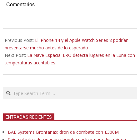
Comentarios
2022-
08-
Previous Post:
El iPhone 14 y el Apple Watch Series 8 podrían
17
presentarse mucho antes de lo esperado
Next Post:
La Nave Espacial LRO detecta lugares en la Luna con
temperaturas aceptables.
Search
ENTRADAS RECIENTES
BAE Systems Brontanax: dron de combate con £300M
China plantea detonar una bomba nuclear para destruir un