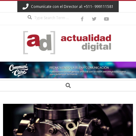
Skip
Comunícate con el Director al: +511- 999111581
to
Search
content
ACTUALIDAD
DIGITAL
Secondary
Search
Navigation
Menu