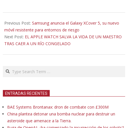
2021-
03-
Previous Post:
Samsung anuncia el Galaxy XCover 5, su nuevo
12
móvil resistente para entornos de riesgo
Next Post:
EL APPLE WATCH SALVA LA VIDA DE UN MAESTRO
TRAS CAER A UN RÍO CONGELADO
Search
ENTRADAS RECIENTES
BAE Systems Brontanax: dron de combate con £300M
China plantea detonar una bomba nuclear para destruir un
asteroide que amenace a la Tierra.
Fuga de OpenAI: ¿ha comenzado la insurrección de los robots?