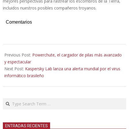
mejores perspectivas para rastrear los escombros de la Tierra,
incluidos nuestros posibles compañeros troyanos.
Comentarios
2020-
11-
Previous Post:
Powerchute, el cargador de pilas más avanzado
07
y espectacular
Next Post:
Kaspersky Lab lanza una alerta mundial por el virus
informático brasileño
Search
ENTRADAS RECIENTES