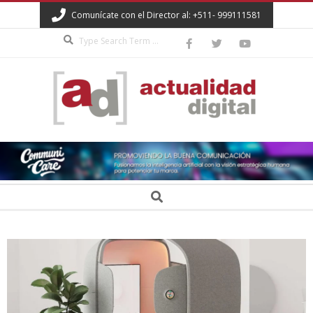
Skip
Comunícate con el Director al: +511- 999111581
to
Search
content
ACTUALIDAD
DIGITAL
Secondary
Search
Navigation
Menu