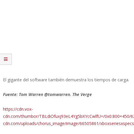
El gigante del software también demuestra los tiempos de carga.
Fuente: Tom Warren @tomwarren. The Verge
https://cdn.vox-
cdn.com/thumbor/TBLdiOfuxj93eL4Yg5bXYcCwlfU=/0x0:800×450/620×41
cdn.com/uploads/chorus_image/image/66505861/xboxseriesxspecs.