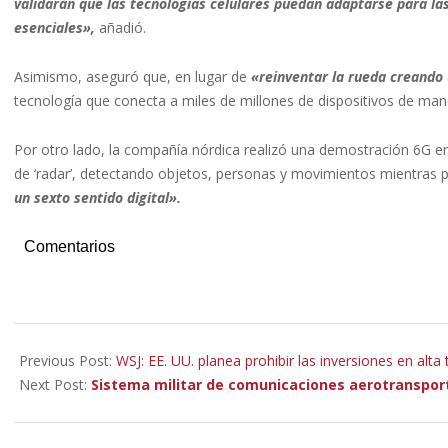
validarán que las tecnologías celulares puedan adaptarse para l
esenciales»,
añadió.
Asimismo, aseguró que, en lugar de
«reinventar la rueda creando 
tecnología que conecta a miles de millones de dispositivos de man
Por otro lado, la compañía nórdica realizó una demostración 6G 
de ‘radar’, detectando objetos, personas y movimientos mientras p
un sexto sentido digital».
Comentarios
2023-
03-
Previous Post:
WSJ: EE. UU. planea prohibir las inversiones en alta
06
Next Post:
Sistema militar de comunicaciones aerotranspor