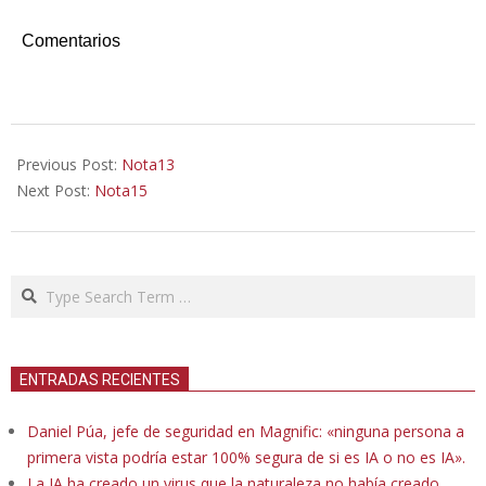
Comentarios
2019-
07-
Previous Post:
Nota13
08
Next Post:
Nota15
Search
ENTRADAS RECIENTES
Daniel Púa, jefe de seguridad en Magnific: «ninguna persona a
primera vista podría estar 100% segura de si es IA o no es IA».
La IA ha creado un virus que la naturaleza no había creado