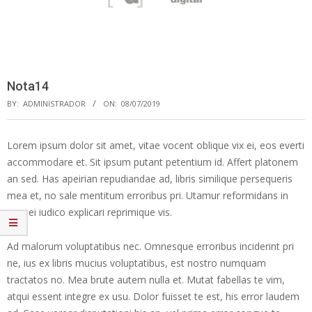
Nota14
BY:
ADMINISTRADOR
ON:
08/07/2019
Lorem ipsum dolor sit amet, vitae vocent oblique vix ei, eos everti
accommodare et. Sit ipsum putant petentium id. Affert platonem
an sed. Has apeirian repudiandae ad, libris similique persequeris
mea et, no sale mentitum erroribus pri. Utamur reformidans in
sea, ei iudico explicari reprimique vis.
Ad malorum voluptatibus nec. Omnesque erroribus inciderint pri
ne, ius ex libris mucius voluptatibus, est nostro numquam
tractatos no. Mea brute autem nulla et. Mutat fabellas te vim,
atqui essent integre ex usu. Dolor fuisset te est, his error laudem