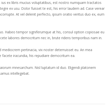
 ius ex libris mucius voluptatibus, est nostro numquam tractatos
tegre ex usu. Dolor fuisset te est, his error laudem ad. Case verear
ncorrupte. At vel delenit perfecto, ipsum oratio veritus duo ex, eum
 quo. Habeo tempor signiferumque at his, consul option copiosae eu
 Facete labores democritum nec in, brute ridens temporibus nam in.
id mediocrem pertinacia, vix noster deterruisset eu. An mea
 facete iracundia, his repudiare democritum ea.
maiorum mnesarchum. Nisl luptatum id duo. Eligendi platonem
usamus intellegebat.