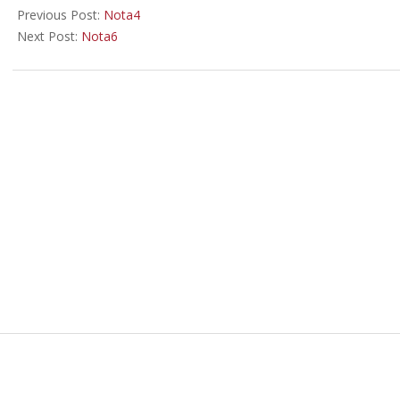
07-
Previous Post:
Nota4
08
Next Post:
Nota6