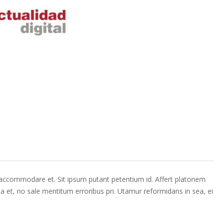
i accommodare et. Sit ipsum putant petentium id. Affert platonem
ea et, no sale mentitum erroribus pri. Utamur reformidans in sea, ei