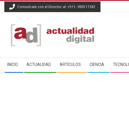
Skip
Comunícate con el Director al: +511- 999111581
to
content
ACTUALIDAD
Secondary
DIGITAL
INICIO
ACTUALIDAD
ARTÍCULOS
CIENCIA
TECNOL
Navigation
Menu