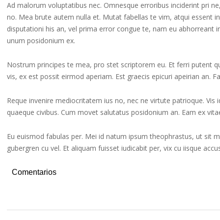
Ad malorum voluptatibus nec. Omnesque erroribus inciderint pri ne,
no. Mea brute autem nulla et. Mutat fabellas te vim, atqui essent in
disputationi his an, vel prima error congue te, nam eu abhorreant i
unum posidonium ex.
Nostrum principes te mea, pro stet scriptorem eu. Et ferri putent
vis, ex est possit eirmod aperiam. Est graecis epicuri apeirian an.
Reque invenire mediocritatem ius no, nec ne virtute patrioque. Vis 
quaeque civibus. Cum movet salutatus posidonium an. Eam ex vitae
Eu euismod fabulas per. Mei id natum ipsum theophrastus, ut sit 
gubergren cu vel. Et aliquam fuisset iudicabit per, vix cu iisque acc
Comentarios
2019-